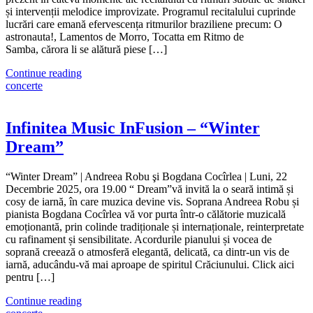
și intervenții melodice improvizate. Programul recitalului cuprinde
lucrări care emană efervescența ritmurilor braziliene precum: O
astronauta!, Lamentos de Morro, Tocatta em Ritmo de
Samba, cărora li se alătură piese […]
Continue reading
concerte
Infinitea Music InFusion – “Winter
Dream”
“Winter Dream” | Andreea Robu şi Bogdana Cocîrlea | Luni, 22
Decembrie 2025, ora 19.00 “ Dream”vă invită la o seară intimă și
cosy de iarnă, în care muzica devine vis. Soprana Andreea Robu și
pianista Bogdana Cocîrlea vă vor purta într-o călătorie muzicală
emoționantă, prin colinde tradiționale și internaționale, reinterpretate
cu rafinament și sensibilitate. Acordurile pianului și vocea de
soprană creează o atmosferă elegantă, delicată, ca dintr-un vis de
iarnă, aducându-vă mai aproape de spiritul Crăciunului. Click aici
pentru […]
Continue reading