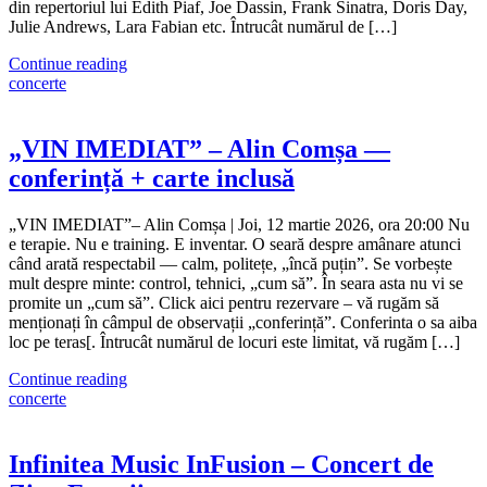
din repertoriul lui Édith Piaf, Joe Dassin, Frank Sinatra, Doris Day,
Julie Andrews, Lara Fabian etc. Întrucât numărul de […]
Continue reading
concerte
„VIN IMEDIAT” – Alin Comșa —
conferință + carte inclusă
„VIN IMEDIAT”– Alin Comșa | Joi, 12 martie 2026, ora 20:00 Nu
e terapie. Nu e training. E inventar. O seară despre amânare atunci
când arată respectabil — calm, politețe, „încă puțin”. Se vorbește
mult despre minte: control, tehnici, „cum să”. În seara asta nu vi se
promite un „cum să”. Click aici pentru rezervare – vă rugăm să
menționați în câmpul de observații „conferință”. Conferinta o sa aiba
loc pe teras[. Întrucât numărul de locuri este limitat, vă rugăm […]
Continue reading
concerte
Infinitea Music InFusion – Concert de