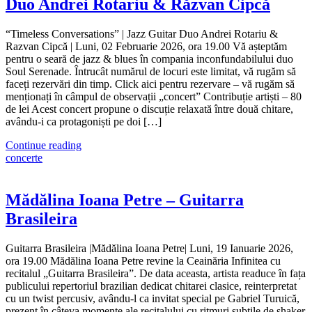
Duo Andrei Rotariu & Răzvan Cipcă
“Timeless Conversations” | Jazz Guitar Duo Andrei Rotariu &
Razvan Cipcă | Luni, 02 Februarie 2026, ora 19.00 Vă așteptăm
pentru o seară de jazz & blues în compania inconfundabilului duo
Soul Serenade. Întrucât numărul de locuri este limitat, vă rugăm să
faceți rezervări din timp. Click aici pentru rezervare – vă rugăm să
menționați în câmpul de observații „concert” Contribuție artiști – 80
de lei Acest concert propune o discuție relaxată între două chitare,
avându-i ca protagoniști pe doi […]
Continue reading
concerte
Mădălina Ioana Petre – Guitarra
Brasileira
Guitarra Brasileira |Mădălina Ioana Petre| Luni, 19 Ianuarie 2026,
ora 19.00 Mădălina Ioana Petre revine la Ceainăria Infinitea cu
recitalul „Guitarra Brasileira”. De data aceasta, artista readuce în fața
publicului repertoriul brazilian dedicat chitarei clasice, reinterpretat
cu un twist percusiv, avându-l ca invitat special pe Gabriel Turuică,
prezent în câteva momente ale recitalului cu ritmuri subtile de shaker