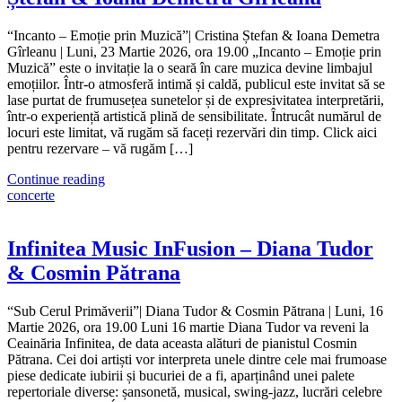
“Incanto – Emoție prin Muzică”| Cristina Ștefan & Ioana Demetra
Gîrleanu | Luni, 23 Martie 2026, ora 19.00 „Incanto – Emoție prin
Muzică” este o invitație la o seară în care muzica devine limbajul
emoțiilor. Într-o atmosferă intimă și caldă, publicul este invitat să se
lase purtat de frumusețea sunetelor și de expresivitatea interpretării,
într-o experiență artistică plină de sensibilitate. Întrucât numărul de
locuri este limitat, vă rugăm să faceți rezervări din timp. Click aici
pentru rezervare – vă rugăm […]
Continue reading
concerte
Infinitea Music InFusion – Diana Tudor
& Cosmin Pătrana
“Sub Cerul Primăverii”| Diana Tudor & Cosmin Pătrana | Luni, 16
Martie 2026, ora 19.00 Luni 16 martie Diana Tudor va reveni la
Ceainăria Infinitea, de data aceasta alături de pianistul Cosmin
Pătrana. Cei doi artiști vor interpreta unele dintre cele mai frumoase
piese dedicate iubirii și bucuriei de a fi, aparținând unei palete
repertoriale diverse: șansonetă, musical, swing-jazz, lucrări celebre