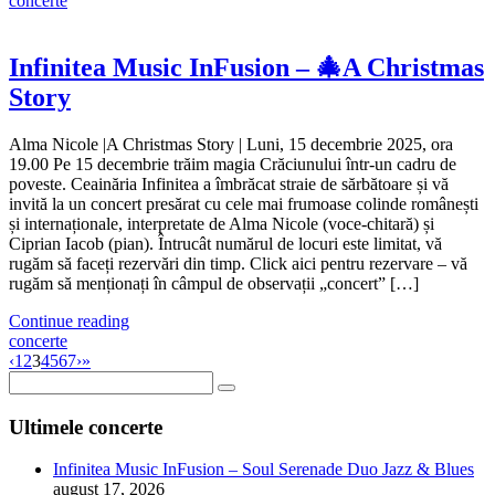
concerte
Infinitea Music InFusion – 🎄A Christmas
Story
Alma Nicole |A Christmas Story | Luni, 15 decembrie 2025, ora
19.00 Pe 15 decembrie trăim magia Crăciunului într-un cadru de
poveste. Ceainăria Infinitea a îmbrăcat straie de sărbătoare și vă
invită la un concert presărat cu cele mai frumoase colinde românești
și internaționale, interpretate de Alma Nicole (voce-chitară) și
Ciprian Iacob (pian). Întrucât numărul de locuri este limitat, vă
rugăm să faceți rezervări din timp. Click aici pentru rezervare – vă
rugăm să menționați în câmpul de observații „concert” […]
Continue reading
concerte
‹
1
2
3
4
5
6
7
›
»
Ultimele concerte
Infinitea Music InFusion – Soul Serenade Duo Jazz & Blues
august 17, 2026