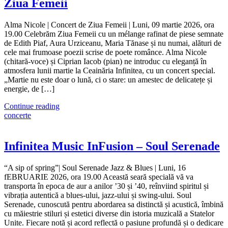
Ziua Femeii
Alma Nicole | Concert de Ziua Femeii | Luni, 09 martie 2026, ora
19.00 Celebrăm Ziua Femeii cu un mélange rafinat de piese semnate
de Edith Piaf, Aura Urziceanu, Maria Tănase și nu numai, alături de
cele mai frumoase poezii scrise de poete românce. Alma Nicole
(chitară-voce) și Ciprian Iacob (pian) ne introduc cu eleganță în
atmosfera lunii martie la Ceainăria Infinitea, cu un concert special.
„Martie nu este doar o lună, ci o stare: un amestec de delicatețe și
energie, de […]
Continue reading
concerte
Infinitea Music InFusion – Soul Serenade
“A sip of spring”| Soul Serenade Jazz & Blues | Luni, 16
fEBRUARIE 2026, ora 19.00 Această seară specială vă va
transporta în epoca de aur a anilor ’30 și ’40, reînviind spiritul și
vibrația autentică a blues-ului, jazz-ului și swing-ului. Soul
Serenade, cunoscută pentru abordarea sa distinctă și acustică, îmbină
cu măiestrie stiluri și estetici diverse din istoria muzicală a Statelor
Unite. Fiecare notă și acord reflectă o pasiune profundă și o dedicare