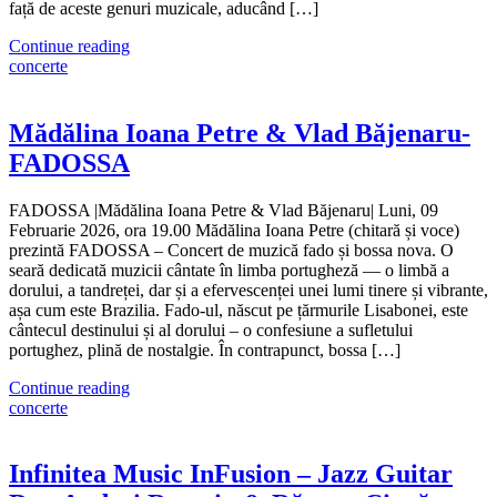
față de aceste genuri muzicale, aducând […]
Continue reading
concerte
Mădălina Ioana Petre & Vlad Băjenaru-
FADOSSA
FADOSSA |Mădălina Ioana Petre & Vlad Băjenaru| Luni, 09
Februarie 2026, ora 19.00 Mădălina Ioana Petre (chitară și voce)
prezintă FADOSSA – Concert de muzică fado și bossa nova. O
seară dedicată muzicii cântate în limba portugheză — o limbă a
dorului, a tandreței, dar și a efervescenței unei lumi tinere și vibrante,
așa cum este Brazilia. Fado-ul, născut pe țărmurile Lisabonei, este
cântecul destinului și al dorului – o confesiune a sufletului
portughez, plină de nostalgie. În contrapunct, bossa […]
Continue reading
concerte
Infinitea Music InFusion – Jazz Guitar