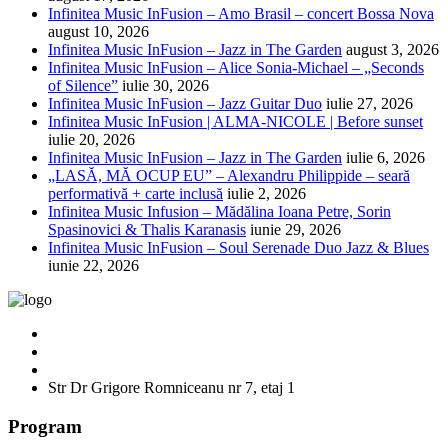
Infinitea Music InFusion – Amo Brasil – concert Bossa Nova
august 10, 2026
Infinitea Music InFusion – Jazz in The Garden
august 3, 2026
Infinitea Music InFusion – Alice Sonia-Michael – „Seconds
of Silence”
iulie 30, 2026
Infinitea Music InFusion – Jazz Guitar Duo
iulie 27, 2026
Infinitea Music InFusion | ALMA-NICOLE | Before sunset
iulie 20, 2026
Infinitea Music InFusion – Jazz in The Garden
iulie 6, 2026
„LASĂ, MĂ OCUP EU” – Alexandru Philippide – seară
performativă + carte inclusă
iulie 2, 2026
Infinitea Music Infusion – Mădălina Ioana Petre, Sorin
Spasinovici & Thalis Karanasis
iunie 29, 2026
Infinitea Music InFusion – Soul Serenade Duo Jazz & Blues
iunie 22, 2026
Str Dr Grigore Romniceanu nr 7, etaj 1
Program