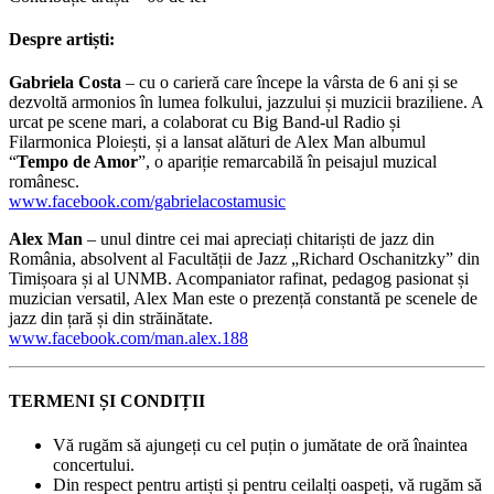
Despre artiști:
Gabriela Costa
– cu o carieră care începe la vârsta de 6 ani și se
dezvoltă armonios în lumea folkului, jazzului și muzicii braziliene. A
urcat pe scene mari, a colaborat cu Big Band-ul Radio și
Filarmonica Ploiești, și a lansat alături de Alex Man albumul
“
Tempo de Amor
”, o apariție remarcabilă în peisajul muzical
românesc.
www.facebook.com/gabrielacostamusic
Alex Man
– unul dintre cei mai apreciați chitariști de jazz din
România, absolvent al Facultății de Jazz „Richard Oschanitzky” din
Timișoara și al UNMB. Acompaniator rafinat, pedagog pasionat și
muzician versatil, Alex Man este o prezență constantă pe scenele de
jazz din țară și din străinătate.
www.facebook.com/man.alex.188
TERMENI ȘI CONDIȚII
Vă rugăm să ajungeți cu cel puțin o jumătate de oră înaintea
concertului.
Din respect pentru artiști și pentru ceilalți oaspeți, vă rugăm să