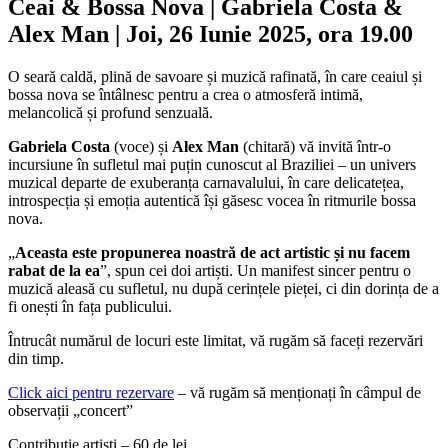
Ceai & Bossa Nova | Gabriela Costa &
Alex Man | Joi, 26 Iunie 2025, ora 19.00
O seară caldă, plină de savoare și muzică rafinată, în care ceaiul și
bossa nova se întâlnesc pentru a crea o atmosferă intimă,
melancolică și profund senzuală.
Gabriela Costa
(voce) și
Alex Man
(chitară) vă invită într-o
incursiune în sufletul mai puțin cunoscut al Braziliei – un univers
muzical departe de exuberanța carnavalului, în care delicatețea,
introspecția și emoția autentică își găsesc vocea în ritmurile bossa
nova.
„
Aceasta este propunerea noastră de act artistic și nu facem
rabat de la ea
”, spun cei doi artiști. Un manifest sincer pentru o
muzică aleasă cu sufletul, nu după cerințele pieței, ci din dorința de a
fi onești în fața publicului.
Întrucât numărul de locuri este limitat, vă rugăm să faceți rezervări
din timp.
Click aici pentru rezervare
– vă rugăm să menționați în câmpul de
observații „concert”
Contribuție artiști – 60 de lei