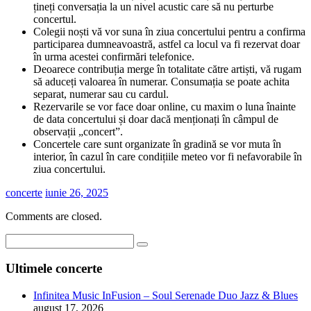
țineți conversația la un nivel acustic care să nu perturbe
concertul.
Colegii noști vă vor suna în ziua concertului pentru a confirma
participarea dumneavoastră, astfel ca locul va fi rezervat doar
în urma acestei confirmări telefonice.
Deoarece contribuția merge în totalitate către artiști, vă rugam
să aduceți valoarea în numerar. Consumația se poate achita
separat, numerar sau cu cardul.
Rezervarile se vor face doar online, cu maxim o luna înainte
de data concertului și doar dacă menționați în câmpul de
observații „concert”.
Concertele care sunt organizate în gradină se vor muta în
interior, în cazul în care condițiile meteo vor fi nefavorabile în
ziua concertului.
concerte
iunie 26, 2025
Comments are closed.
Ultimele concerte
Infinitea Music InFusion – Soul Serenade Duo Jazz & Blues
august 17, 2026